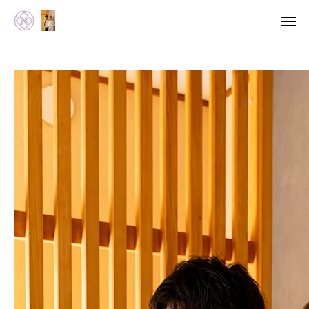
WEB予約
撮影プラン
ツムギノソラについて
ツムギノソラ大図鑑
撮影プラン
撮影ギャラリー
お知らせ
「神社婚」相談