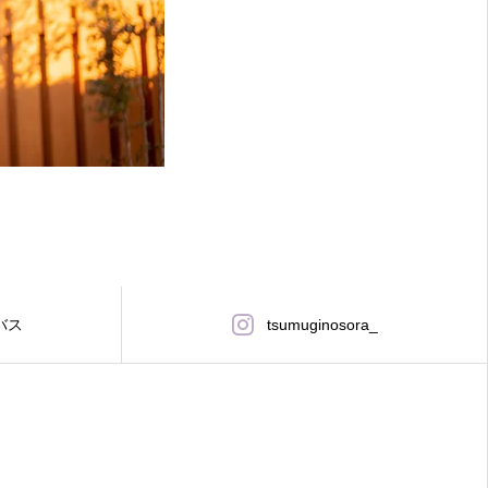
バス
tsumuginosora_