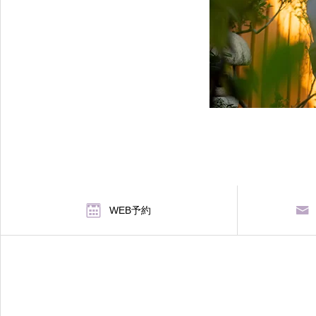
WEB予約