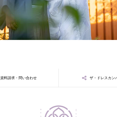
資料請求・問い合わせ
ザ・ドレスカン