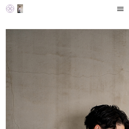
WEB予約
撮影プラン
ツムギノソラについて
ツムギノソラ大図鑑
撮影プラン
撮影ギャラリー
お知らせ
「神社婚」相談